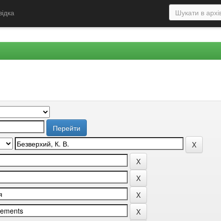
відка