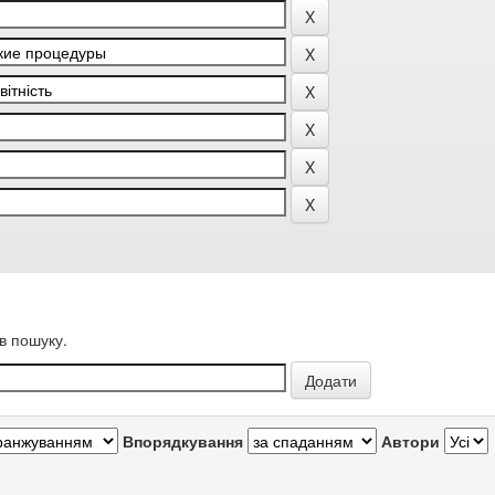
в пошуку.
Впорядкування
Автори