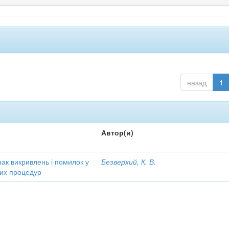
назад
1
Автор(и)
ак викривлень і помилок у
Безверхий, К. В.
чних процедур