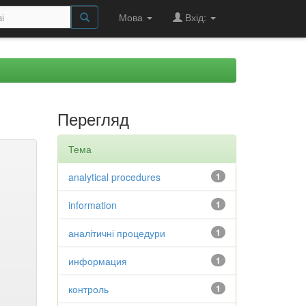
Мова
Вхід:
Перегляд
Тема
analytical procedures
1
information
1
аналітичні процедури
1
информация
1
контроль
1