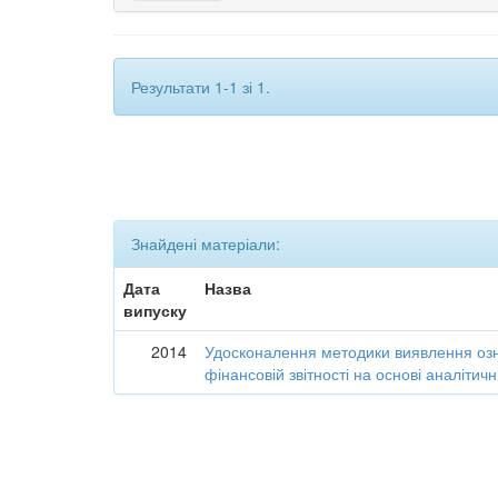
Результати 1-1 зі 1.
Знайдені матеріали:
Дата
Назва
випуску
2014
Удосконалення методики виявлення озн
фінансовій звітності на основі аналіти