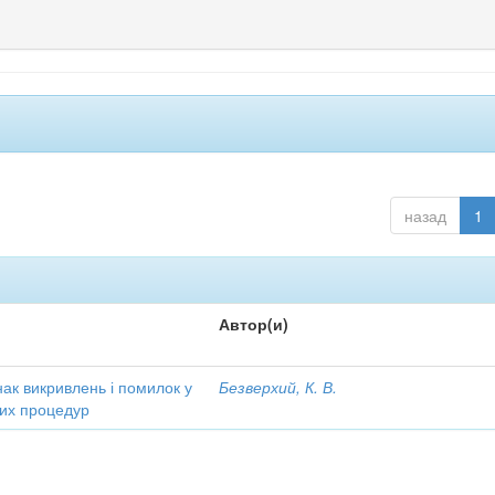
назад
1
Автор(и)
ак викривлень і помилок у
Безверхий, К. В.
чних процедур