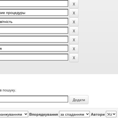
в пошуку.
Впорядкування
Автори