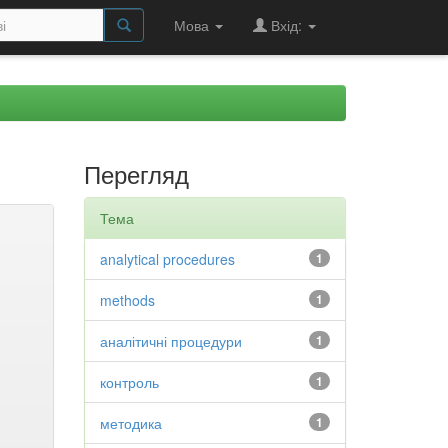
Мова
Вхід:
Перегляд
Тема
analytical procedures
1
methods
1
аналітичні процедури
1
контроль
1
методика
1