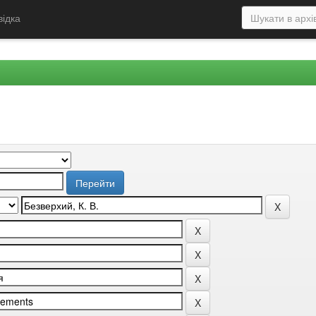
відка