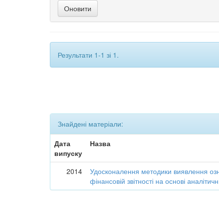
Результати 1-1 зі 1.
Знайдені матеріали:
Дата
Назва
випуску
2014
Удосконалення методики виявлення озн
фінансовій звітності на основі аналіти