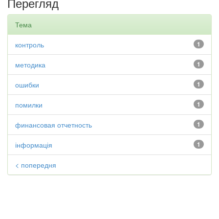
Перегляд
Тема
контроль
1
методика
1
ошибки
1
помилки
1
финансовая отчетность
1
інформація
1
< попередня