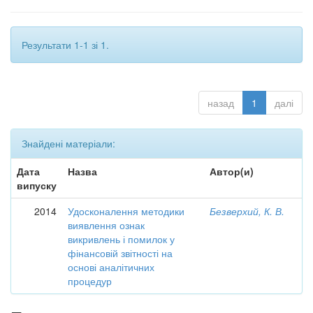
Результати 1-1 зі 1.
назад
1
далі
Знайдені матеріали:
Дата
Назва
Автор(и)
випуску
2014
Удосконалення методики
Безверхий, К. В.
виявлення ознак
викривлень і помилок у
фінансовій звітності на
основі аналітичних
процедур