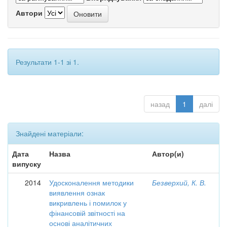
Автори
Результати 1-1 зі 1.
назад
1
далі
Знайдені матеріали:
Дата
Назва
Автор(и)
випуску
2014
Удосконалення методики
Безверхий, К. В.
виявлення ознак
викривлень і помилок у
фінансовій звітності на
основі аналітичних