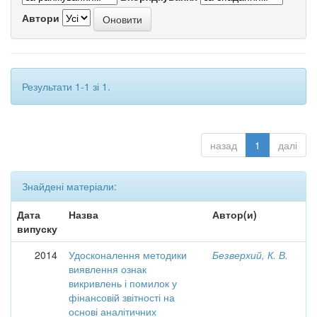
Автори
Результати 1-1 зі 1.
назад
1
далі
Знайдені матеріали:
Дата
Назва
Автор(и)
випуску
2014
Удосконалення методики
Безверхий, К. В.
виявлення ознак
викривлень і помилок у
фінансовій звітності на
основі аналітичних