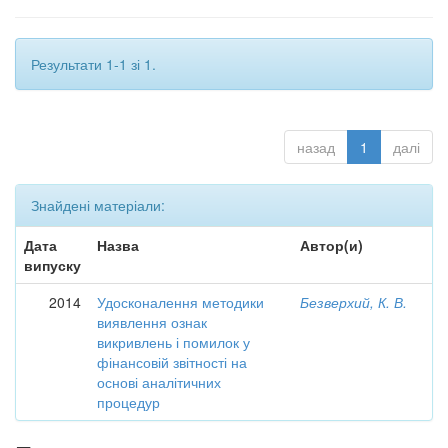
Результати 1-1 зі 1.
назад
1
далі
Знайдені матеріали:
Дата
Назва
Автор(и)
випуску
2014
Удосконалення методики
Безверхий, К. В.
виявлення ознак
викривлень і помилок у
фінансовій звітності на
основі аналітичних
процедур