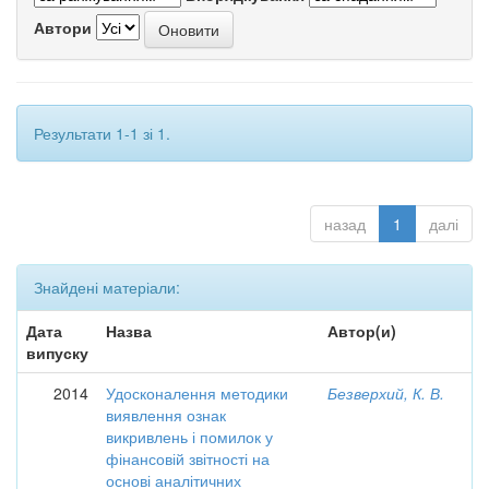
Автори
Результати 1-1 зі 1.
назад
1
далі
Знайдені матеріали:
Дата
Назва
Автор(и)
випуску
2014
Удосконалення методики
Безверхий, К. В.
виявлення ознак
викривлень і помилок у
фінансовій звітності на
основі аналітичних