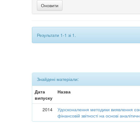
Результати 1-1 зі 1.
Знайдені матеріали:
Дата
Назва
випуску
2014
Удосконалення методики виявлення озн
фінансовій звітності на основі аналіти