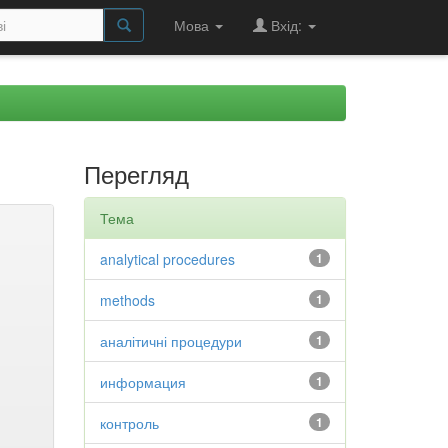
Мова
Вхід:
Перегляд
Тема
analytical procedures
1
methods
1
аналітичні процедури
1
информация
1
контроль
1