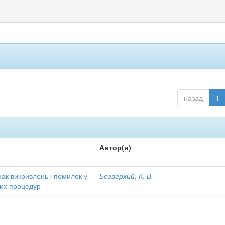
назад
1
Автор(и)
ак викривлень і помилок у
Безверхий, К. В.
чних процедур