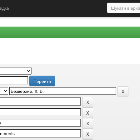
відка