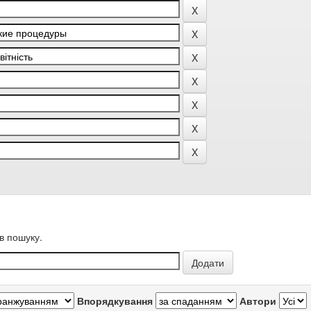
в пошуку.
Впорядкування
Автори