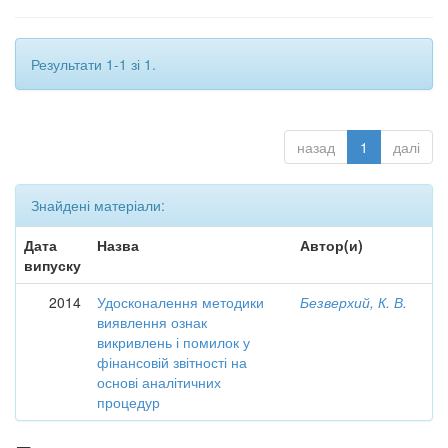
Результати 1-1 зі 1.
назад
1
далі
Знайдені матеріали:
Дата
Назва
Автор(и)
випуску
2014
Удосконалення методики
Безверхий, К. В.
виявлення ознак
викривлень і помилок у
фінансовій звітності на
основі аналітичних
процедур