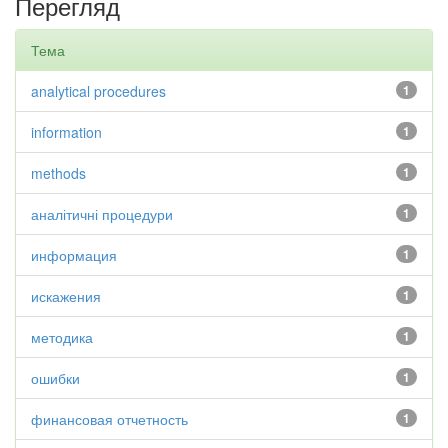
Перегляд
Тема
analytical procedures
1
information
1
methods
1
аналітичні процедури
1
информация
1
искажения
1
методика
1
ошибки
1
финансовая отчетность
1