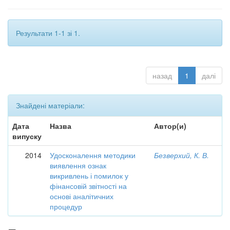
Результати 1-1 зі 1.
назад
1
далі
Знайдені матеріали:
Дата
Назва
Автор(и)
випуску
2014
Удосконалення методики
Безверхий, К. В.
виявлення ознак
викривлень і помилок у
фінансовій звітності на
основі аналітичних
процедур