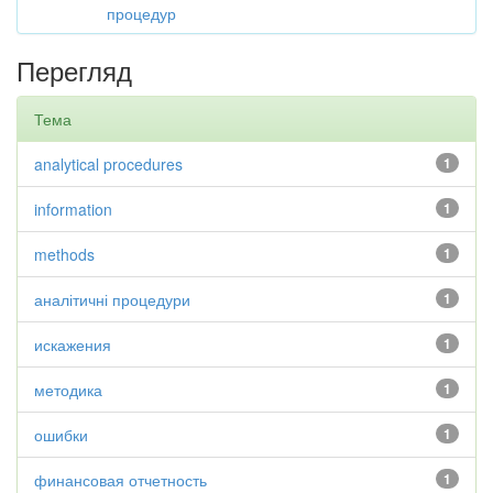
процедур
Перегляд
Тема
analytical procedures
1
information
1
methods
1
аналітичні процедури
1
искажения
1
методика
1
ошибки
1
финансовая отчетность
1