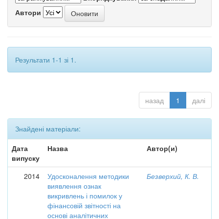
Автори
Результати 1-1 зі 1.
назад
1
далі
Знайдені матеріали:
Дата
Назва
Автор(и)
випуску
2014
Удосконалення методики
Безверхий, К. В.
виявлення ознак
викривлень і помилок у
фінансовій звітності на
основі аналітичних