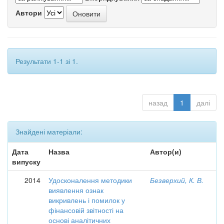
Автори
Результати 1-1 зі 1.
назад
1
далі
Знайдені матеріали:
Дата
Назва
Автор(и)
випуску
2014
Удосконалення методики
Безверхий, К. В.
виявлення ознак
викривлень і помилок у
фінансовій звітності на
основі аналітичних