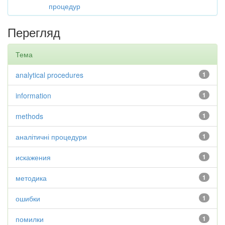
процедур
Перегляд
Тема
analytical procedures
1
information
1
methods
1
аналітичні процедури
1
искажения
1
методика
1
ошибки
1
помилки
1