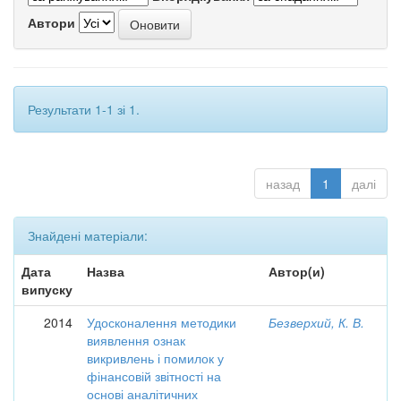
Автори
Результати 1-1 зі 1.
назад
1
далі
Знайдені матеріали:
Дата
Назва
Автор(и)
випуску
2014
Удосконалення методики
Безверхий, К. В.
виявлення ознак
викривлень і помилок у
фінансовій звітності на
основі аналітичних