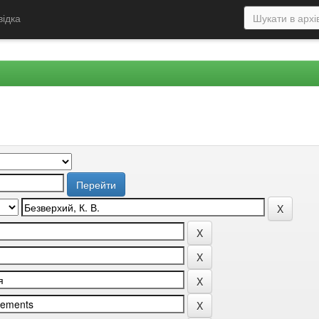
відка