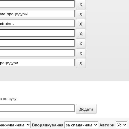
в пошуку.
Впорядкування
Автори