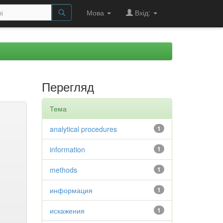
Мова
Вхід:
Перегляд
Тема
analytical procedures
1
information
1
methods
1
информация
1
искажения
1