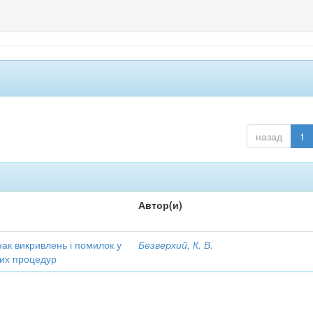
назад
1
Автор(и)
ак викривлень і помилок у
Безверхий, К. В.
чних процедур