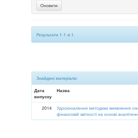
Результати 1-1 зі 1.
Знайдені матеріали:
Дата
Назва
випуску
2014
Удосконалення методики виявлення озн
фінансовій звітності на основі аналіти