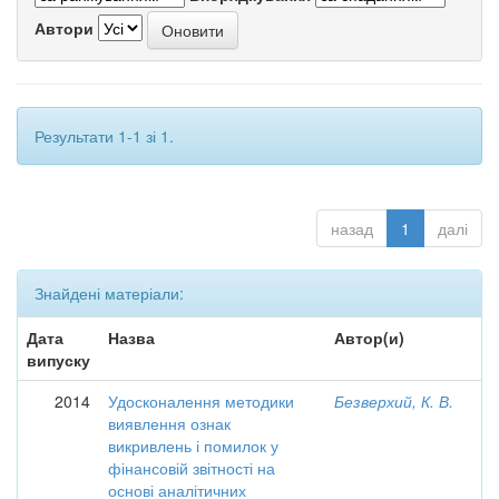
Автори
Результати 1-1 зі 1.
назад
1
далі
Знайдені матеріали:
Дата
Назва
Автор(и)
випуску
2014
Удосконалення методики
Безверхий, К. В.
виявлення ознак
викривлень і помилок у
фінансовій звітності на
основі аналітичних