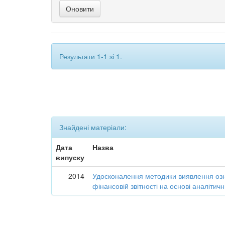
Результати 1-1 зі 1.
Знайдені матеріали:
Дата
Назва
випуску
2014
Удосконалення методики виявлення озн
фінансовій звітності на основі аналіти