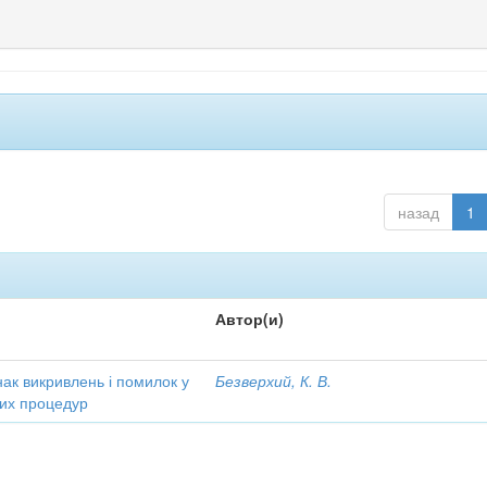
назад
1
Автор(и)
ак викривлень і помилок у
Безверхий, К. В.
чних процедур