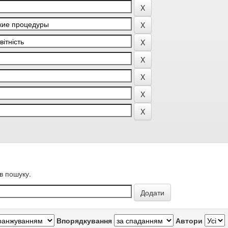
в пошуку.
Впорядкування
Автори