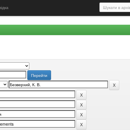
відка