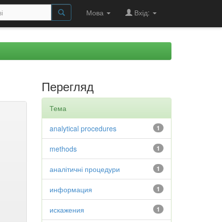
Мова
Вхід:
Перегляд
Тема
analytical procedures
1
methods
1
аналітичні процедури
1
информация
1
искажения
1