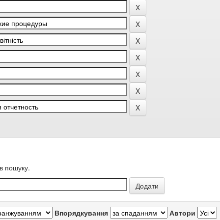
в пошуку.
Впорядкування
Автори