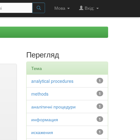
Мова
Вхід:
Перегляд
Тема
analytical procedures
1
methods
1
аналітичні процедури
1
информация
1
искажения
1