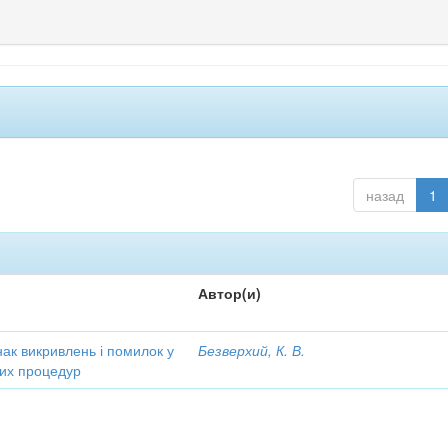
назад
1
Автор(и)
ак викривлень і помилок у
Безверхий, К. В.
чних процедур