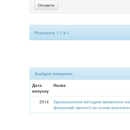
Результати 1-1 зі 1.
Знайдені матеріали:
Дата
Назва
випуску
2014
Удосконалення методики виявлення озн
фінансовій звітності на основі аналіти