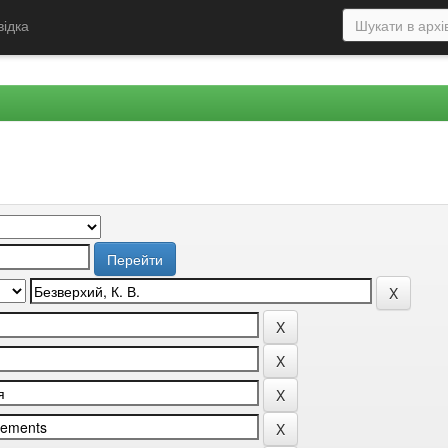
відка