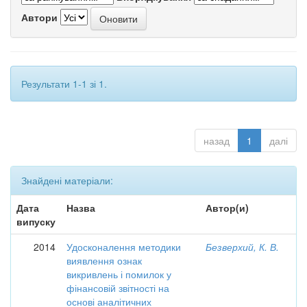
Автори
Результати 1-1 зі 1.
назад
1
далі
Знайдені матеріали:
Дата
Назва
Автор(и)
випуску
2014
Удосконалення методики
Безверхий, К. В.
виявлення ознак
викривлень і помилок у
фінансовій звітності на
основі аналітичних