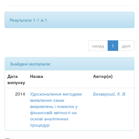
Результати 1-1 зі 1.
назад
1
далі
Знайдені матеріали:
Дата
Назва
Автор(и)
випуску
2014
Удосконалення методики
Безверхий, К. В.
виявлення ознак
викривлень і помилок у
фінансовій звітності на
основі аналітичних
процедур