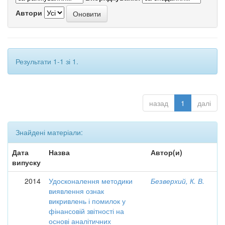
Автори
Результати 1-1 зі 1.
назад
1
далі
Знайдені матеріали:
Дата
Назва
Автор(и)
випуску
2014
Удосконалення методики
Безверхий, К. В.
виявлення ознак
викривлень і помилок у
фінансовій звітності на
основі аналітичних