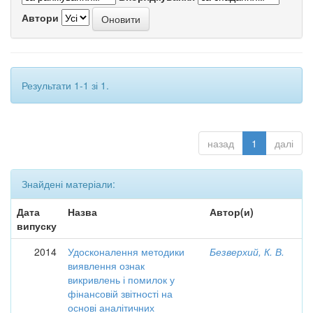
Автори
Результати 1-1 зі 1.
назад
1
далі
Знайдені матеріали:
Дата
Назва
Автор(и)
випуску
2014
Удосконалення методики
Безверхий, К. В.
виявлення ознак
викривлень і помилок у
фінансовій звітності на
основі аналітичних