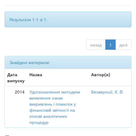
Результати 1-1 зі 1.
назад
1
далі
Знайдені матеріали:
Дата
Назва
Автор(и)
випуску
2014
Удосконалення методики
Безверхий, К. В.
виявлення ознак
викривлень і помилок у
фінансовій звітності на
основі аналітичних
процедур