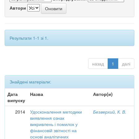
Автори
Результати 1-1 зі 1.
назад
1
далі
Знайдені матеріали:
Дата
Назва
Автор(и)
випуску
2014
Удосконалення методики
Безверхий, К. В.
виявлення ознак
викривлень і помилок у
фінансовій звітності на
основі аналітичних