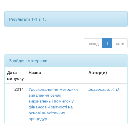
Результати 1-1 зі 1.
назад
1
далі
Знайдені матеріали:
Дата
Назва
Автор(и)
випуску
2014
Удосконалення методики
Безверхий, К. В.
виявлення ознак
викривлень і помилок у
фінансовій звітності на
основі аналітичних
процедур