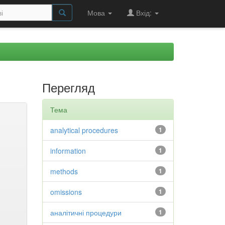
Мова
Вхід:
Перегляд
Тема
analytical procedures
1
information
1
methods
1
omissions
1
аналітичні процедури
1