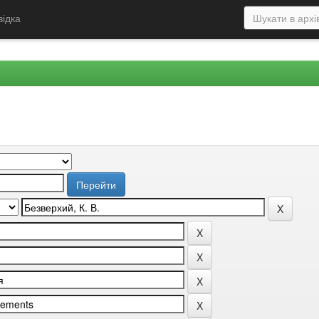
відка