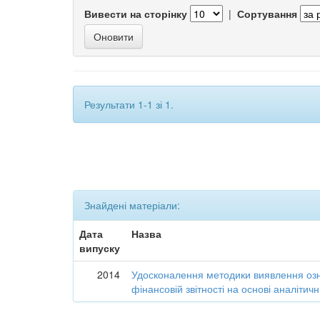
Вивести на сторінку
|
Сортування
Результати 1-1 зі 1.
Знайдені матеріали:
Дата
Назва
випуску
2014
Удосконалення методики виявлення озн
фінансовій звітності на основі аналіти