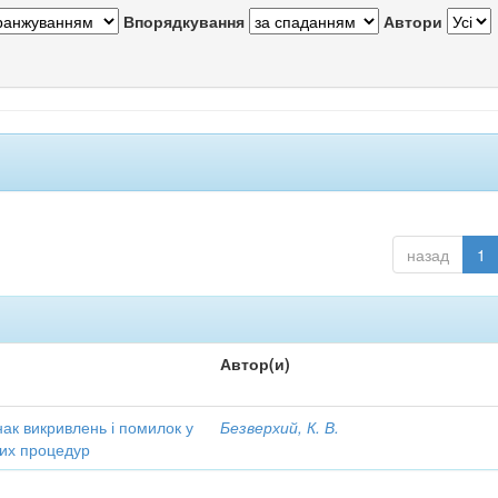
Впорядкування
Автори
назад
1
Автор(и)
ак викривлень і помилок у
Безверхий, К. В.
чних процедур