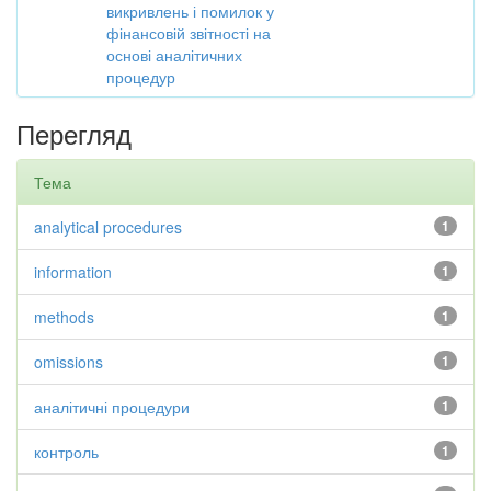
викривлень і помилок у
фінансовій звітності на
основі аналітичних
процедур
Перегляд
Тема
analytical procedures
1
information
1
methods
1
omissions
1
аналітичні процедури
1
контроль
1