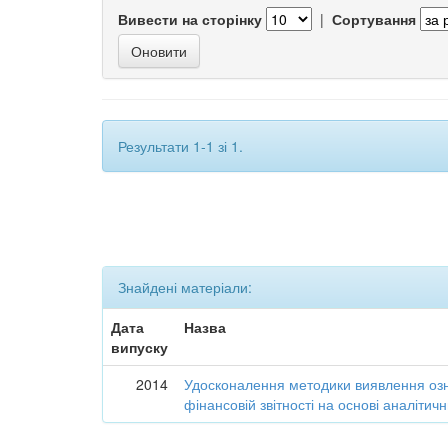
Вивести на сторінку
|
Сортування
Результати 1-1 зі 1.
Знайдені матеріали:
Дата
Назва
випуску
2014
Удосконалення методики виявлення озн
фінансовій звітності на основі аналіти