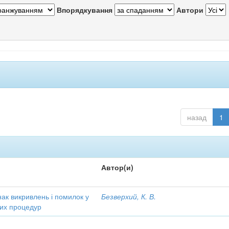
Впорядкування
Автори
назад
1
Автор(и)
ак викривлень і помилок у
Безверхий, К. В.
чних процедур