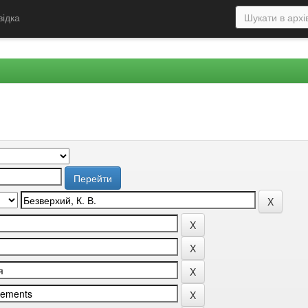
відка