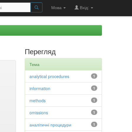
Мова
Вхід:
Перегляд
Тема
analytical procedures
1
information
1
methods
1
omissions
1
аналітичні процедури
1