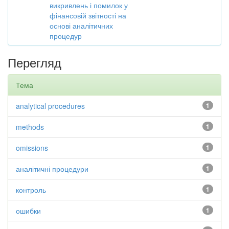
викривлень і помилок у
фінансовій звітності на
основі аналітичних
процедур
Перегляд
Тема
analytical procedures
1
methods
1
omissions
1
аналітичні процедури
1
контроль
1
ошибки
1