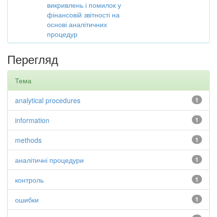
викривлень і помилок у
фінансовій звітності на
основі аналітичних
процедур
Перегляд
Тема
analytical procedures
1
information
1
methods
1
аналітичні процедури
1
контроль
1
ошибки
1