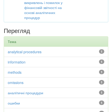
викривлень і помилок у
фінансовій звітності на
основі аналітичних
процедур
Перегляд
Тема
analytical procedures
1
information
1
methods
1
omissions
1
аналітичні процедури
1
ошибки
1