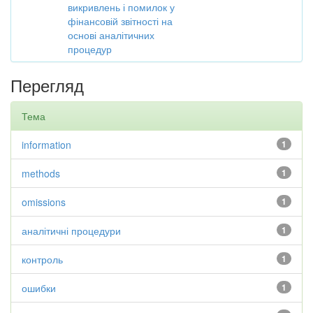
викривлень і помилок у
фінансовій звітності на
основі аналітичних
процедур
Перегляд
Тема
information
1
methods
1
omissions
1
аналітичні процедури
1
контроль
1
ошибки
1