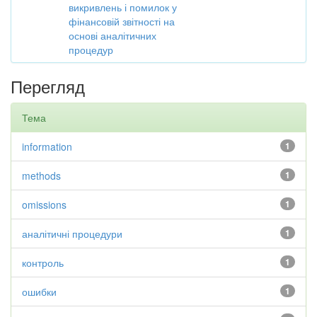
викривлень і помилок у
фінансовій звітності на
основі аналітичних
процедур
Перегляд
Тема
information
1
methods
1
omissions
1
аналітичні процедури
1
контроль
1
ошибки
1