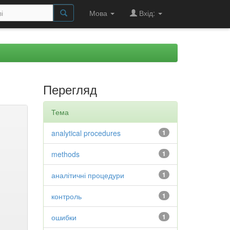
Мова
Вхід:
Перегляд
Тема
analytical procedures
1
methods
1
аналітичні процедури
1
контроль
1
ошибки
1