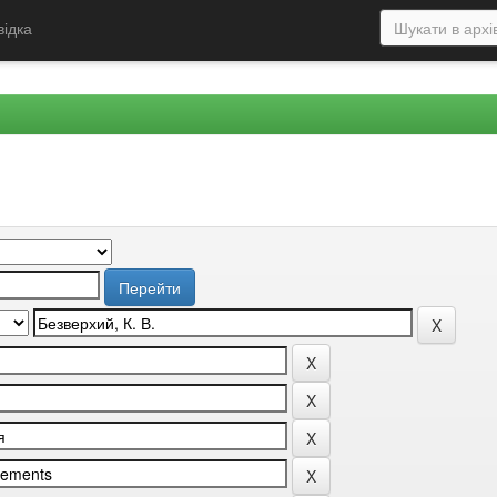
відка