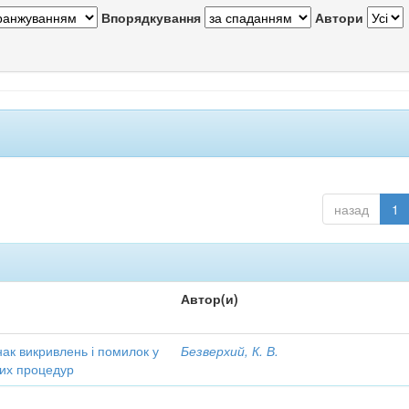
Впорядкування
Автори
назад
1
Автор(и)
ак викривлень і помилок у
Безверхий, К. В.
чних процедур