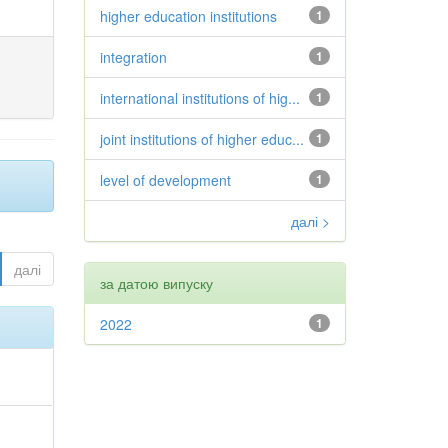
higher education institutions
1
integration
1
international institutions of hig...
1
joint institutions of higher educ...
1
level of development
1
далі >
далі
за датою випуску
2022
1