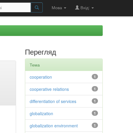
Мова
Вхід:
Перегляд
Тема
cooperation
1
cooperative relations
1
differentiation of services
1
globalization
1
globalization environment
1