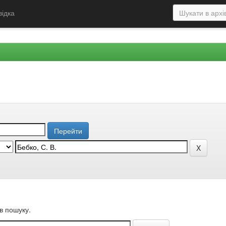
відка
в пошуку.