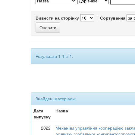
Вивести на сторінку
|
Сортування
Результати 1-1 зі 1.
Знайдені матеріали:
Дата
Назва
випуску
2022
Механізм управління кооперацією закла
розвитку глобальної конкурентоспромож