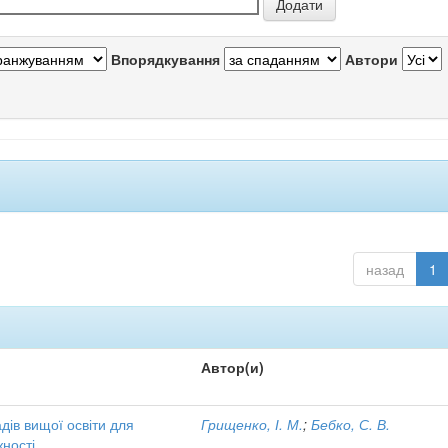
Впорядкування
Автори
назад
1
Автор(и)
дів вищої освіти для
Грищенко, І. М.
;
Бебко, С. В.
ності