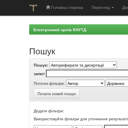
Головна сторінка
Перегляд
До
Skip
navigation
Електронний архів КНУТД
Пошук
Пошук:
запит
Поточні фільтри:
Почати новий пошук
Додати фільтри:
Використовуйте фільтри для уточнення результаті