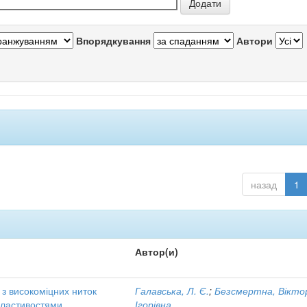
Впорядкування
Автори
назад
1
Автор(и)
 з високоміцних ниток
Галавська, Л. Є.
;
Безсмертна, Вікто
властивостями
Ігорівна