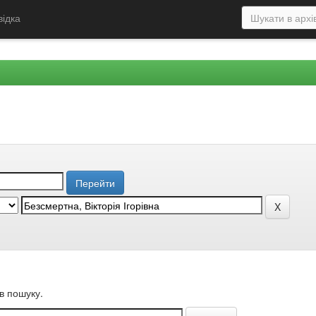
відка
в пошуку.