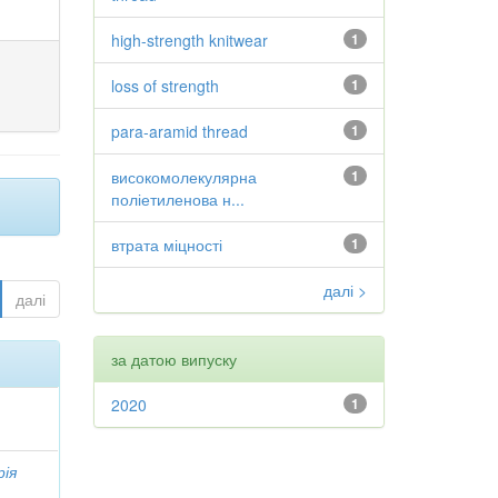
high-strength knitwear
1
loss of strength
1
para-aramid thread
1
високомолекулярна
1
поліетиленова н...
втрата міцності
1
далі >
далі
за датою випуску
2020
1
рія