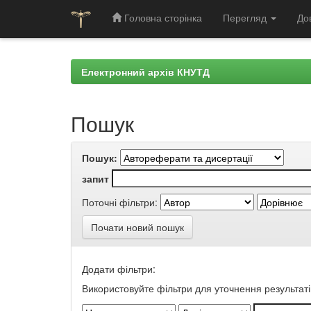
Головна сторінка
Перегляд
До
Skip
navigation
Електронний архів КНУТД
Пошук
Пошук:
запит
Поточні фільтри:
Почати новий пошук
Додати фільтри:
Використовуйте фільтри для уточнення результаті