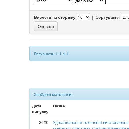
Вивести на сторінку
|
Сортування
Результати 1-1 зі 1.
Знайдені матеріали:
Дата
Назва
випуску
2020
Удосконалення технології виготовлення
кулірного трикотажу з прогнозованими 