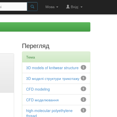
Мова
Вхід:
Перегляд
Тема
3D models of knitwear structure
1
3D моделі структури трикотажу
1
CFD modeling
1
CFD моделювання
1
high-molecular polyethylene
1
thread