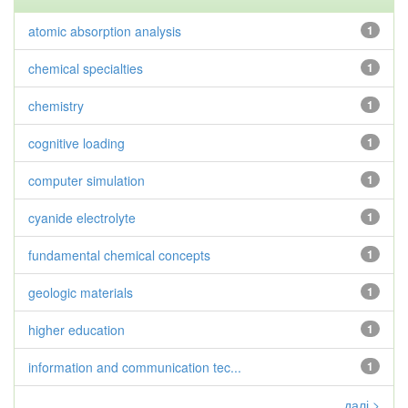
atomic absorption analysis
1
chemical specialties
1
chemistry
1
cognitive loading
1
computer simulation
1
cyanide electrolyte
1
fundamental chemical concepts
1
geologic materials
1
higher education
1
information and communication tec...
1
далі >