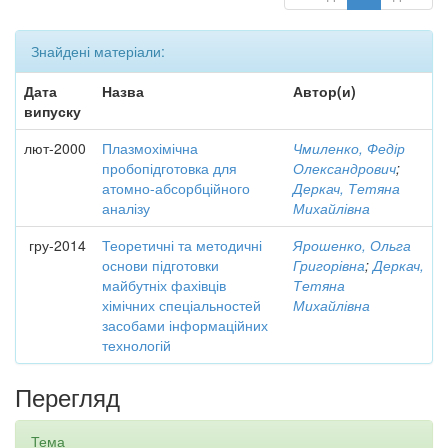
Знайдені матеріали:
Дата
Назва
Автор(и)
випуску
лют-2000
Плазмохімічна
Чмиленко, Федір
пробопідготовка для
Олександрович
;
атомно-абсорбційного
Деркач, Тетяна
аналізу
Михайлівна
гру-2014
Теоретичні та методичні
Ярошенко, Ольга
основи підготовки
Григорівна
;
Деркач,
майбутніх фахівців
Тетяна
хімічних спеціальностей
Михайлівна
засобами інформаційних
технологій
Перегляд
Тема