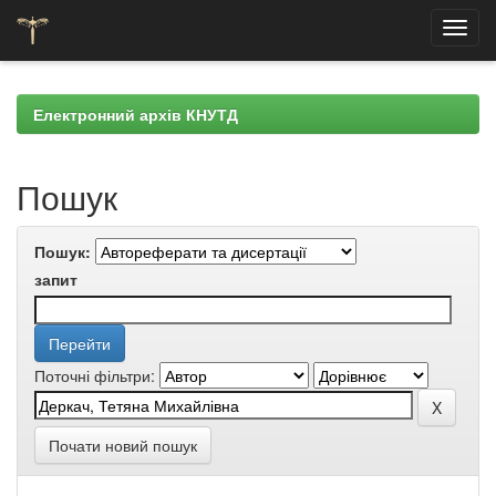
Skip
navigation
Електронний архів КНУТД
Пошук
Пошук:
запит
Поточні фільтри:
Почати новий пошук