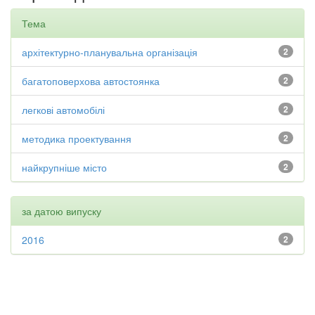
Тема
архітектурно-планувальна організація
2
багатоповерхова автостоянка
2
легкові автомобілі
2
методика проектування
2
найкрупніше місто
2
за датою випуску
2016
2