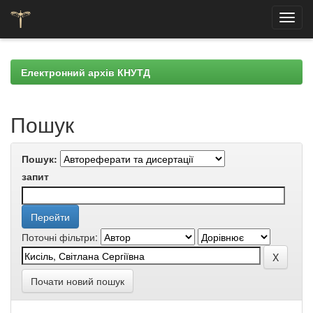
Skip
navigation
Електронний архів КНУТД
Пошук
Пошук:
запит
Поточні фільтри:
Почати новий пошук