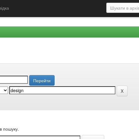
відка
в пошуку.