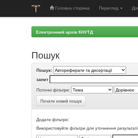
Головна сторінка
Перегляд
До
Skip
navigation
Електронний архів КНУТД
Пошук
Пошук:
запит
Поточні фільтри:
Почати новий пошук
Додати фільтри:
Використовуйте фільтри для уточнення результаті