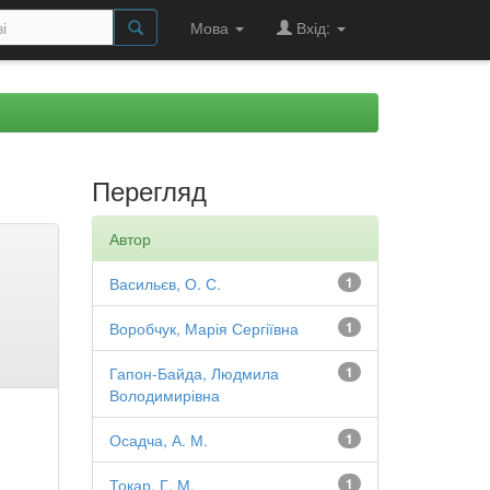
Мова
Вхід:
Перегляд
Автор
Васильєв, О. С.
1
Воробчук, Марія Сергіївна
1
Гапон-Байда, Людмила
1
Володимирівна
Осадча, А. М.
1
Токар, Г. М.
1