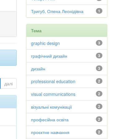
Тригуб, Олена Леонідівна
1
Тема
graphic design
3
графічний дизайн
3
дизайн
3
professional education
2
далі
visual communications
2
візуальні комунікації
2
професійна освіта
2
проєктне навчання
2