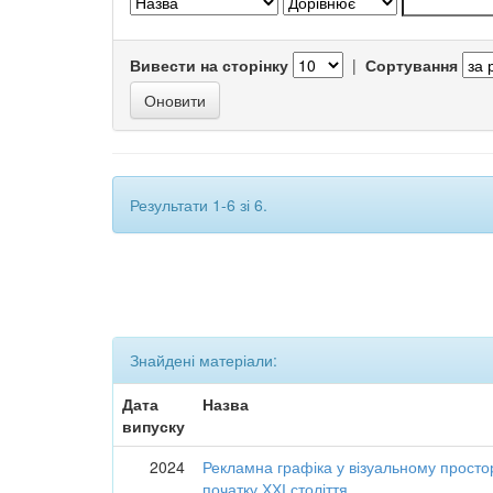
Вивести на сторінку
|
Сортування
Результати 1-6 зі 6.
Знайдені матеріали:
Дата
Назва
випуску
2024
Рекламна графіка у візуальному простор
початку ХХІ століття