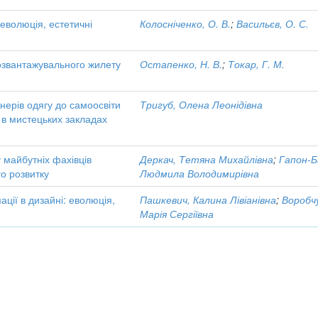
 еволюція, естетичні
Колосніченко, О. В.
;
Васильєв, О. С.
озвантажувального жилету
Остапенко, Н. В.
;
Токар, Г. М.
нерів одягу до самоосвіти
Тригуб, Олена Леонідівна
 в мистецьких закладах
 майбутніх фахівців
Деркач, Тетяна Михайлівна
;
Гапон-Б
о розвитку
Людмила Володимирівна
ції в дизайні: еволюція,
Пашкевич, Калина Лівіанівна
;
Воробч
Марія Сергіївна