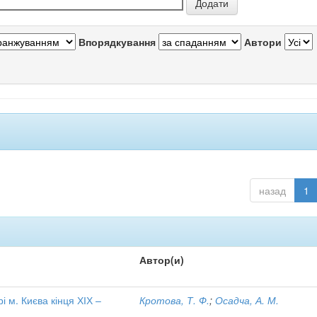
Впорядкування
Автори
назад
1
Автор(и)
і м. Києва кінця ХІХ –
Кротова, Т. Ф.
;
Осадча, А. М.