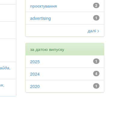
проєктування
2
advertising
1
далі >
за датою випуску
2025
1
айда,
2024
4
ук,
2020
1