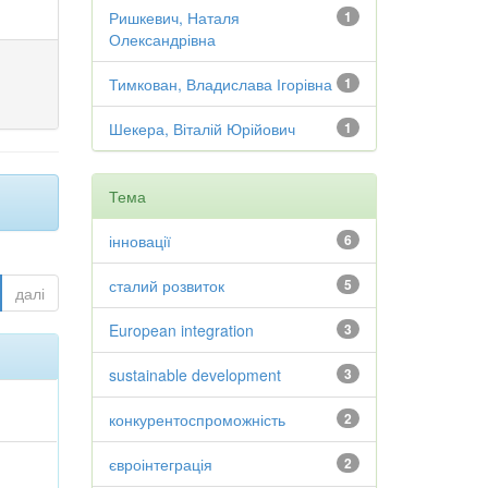
Ришкевич, Наталя
1
Олександрівна
Тимкован, Владислава Ігорівна
1
Шекера, Віталій Юрійович
1
Тема
інновації
6
сталий розвиток
5
далі
European integration
3
sustainable development
3
конкурентоспроможність
2
євроінтеграція
2