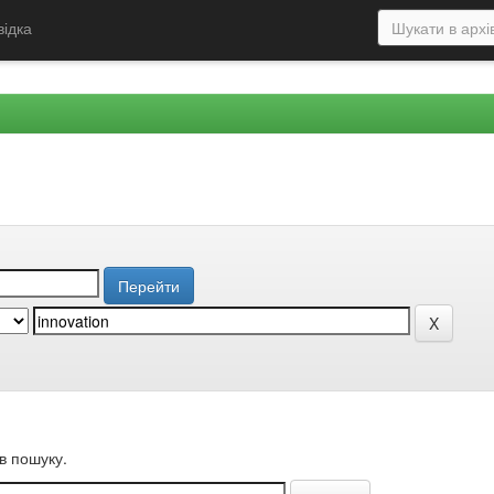
відка
в пошуку.