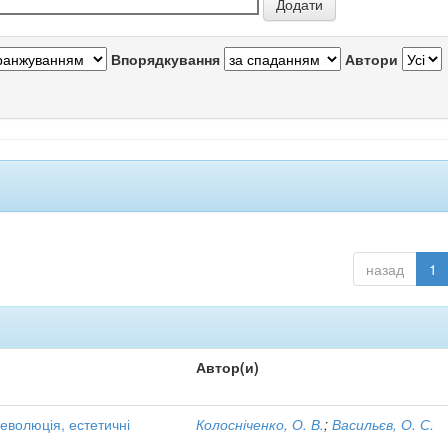
Впорядкування
Автори
назад
1
Автор(и)
 еволюція, естетичні
Колосніченко, О. В.
;
Васильєв, О. С.