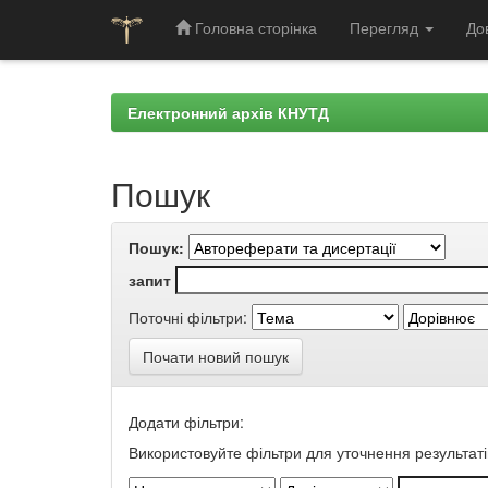
Головна сторінка
Перегляд
До
Skip
navigation
Електронний архів КНУТД
Пошук
Пошук:
запит
Поточні фільтри:
Почати новий пошук
Додати фільтри:
Використовуйте фільтри для уточнення результаті