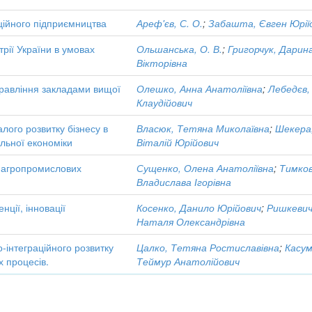
ційного підприємництва
Ареф'єв, С. О.
;
Забашта, Євген Юрії
трії України в умовах
Ольшанська, О. В.
;
Григорчук, Дарин
Вікторівна
правління закладами вищої
Олешко, Анна Анатоліївна
;
Лебедєв,
Клаудійович
лого розвитку бізнесу в
Власюк, Тетяна Миколаївна
;
Шекера
альної економіки
Віталій Юрійович
у агропромислових
Сущенко, Олена Анатоліївна
;
Тимков
Владислава Ігорівна
енції, інновації
Косенко, Данило Юрійович
;
Ришкевич
Наталя Олександрівна
інтеграційного розвитку
Цалко, Тетяна Ростиславівна
;
Касум
х процесів.
Теймур Анатолійович