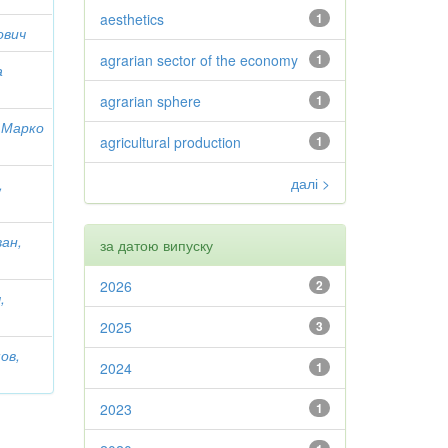
aesthetics
1
ович
agrarian sector of the economy
1
а
agrarian sphere
1
 Марко
agricultural production
1
далі >
,
ан,
за датою випуску
2026
2
,
2025
3
ов,
2024
1
2023
1