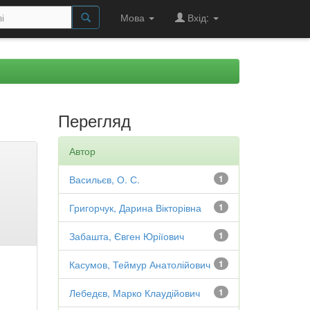
Мова
Вхід:
Перегляд
Автор
Васильєв, О. С.
1
Григорчук, Дарина Вікторівна
1
Забашта, Євген Юріїович
1
Касумов, Теймур Анатолійович
1
Лебедєв, Марко Клаудійович
1