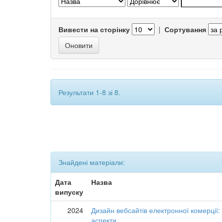
Вивести на сторінку
|
Сортування
Результати 1-8 зі 8.
Знайдені матеріали:
Дата
Назва
випуску
2024
Дизайн вебсайтів електронної комерції:
аспекти