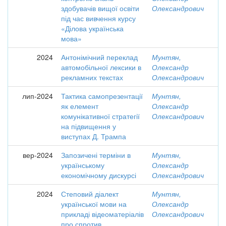
здобувачів вищої освіти
Олександрович
під час вивчення курсу
«Ділова українська
мова»
2024
Антонімічний переклад
Мунтян,
автомобільної лексики в
Олександр
рекламних текстах
Олександрович
лип-2024
Тактика самопрезентації
Мунтян,
як елемент
Олександр
комунікативної стратегії
Олександрович
на підвищення у
виступах Д. Трампа
вер-2024
Запозичені терміни в
Мунтян,
українському
Олександр
економічному дискурсі
Олександрович
2024
Степовий діалект
Мунтян,
української мови на
Олександр
прикладі відеоматеріалів
Олександрович
про спротив