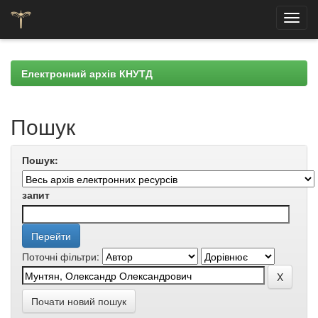
Skip
navigation
Електронний архів КНУТД
Пошук
Пошук:
запит
Поточні фільтри:
Почати новий пошук