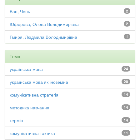
Ван, Чень
2
Юферева, Олена Володимирівна
2
Гмиря, Людмила Володимирівна
1
Тема
українська мова
24
українська мова як іноземна
20
комунікативна стратегія
14
методика навчання
14
термін
14
комунікативна тактика
11