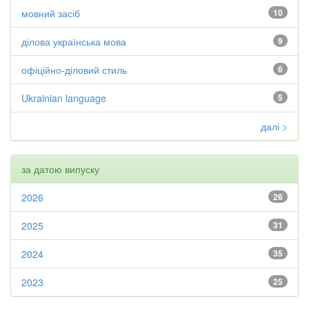
мовний засіб
10
ділова українська мова
9
офіційно-діловий стиль
6
Ukrainian language
5
далі >
за датою випуску
2026
26
2025
31
2024
35
2023
25