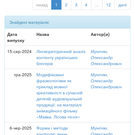
назад
1
2
3
4
...
12
далі
Знайдені матеріали:
Дата
Назва
Автор(и)
випуску
15-сер-2024
Лінгвориторичний аналіз
Мунтян,
контенту українських
Олександр
блогерів
Олександрович
тра-2025
Модифіковані
Мунтян,
фразеологізми як
Олександр
приклад мовної
Олександрович
креативності в сучасній
дитячій аудіовізуальній
продукції: на матеріалі
анімаційного фільму
«Мавка. Лісова пісня»
6-чер-2025
Форми і методи
Мунтян,
контролю знань
Олександр