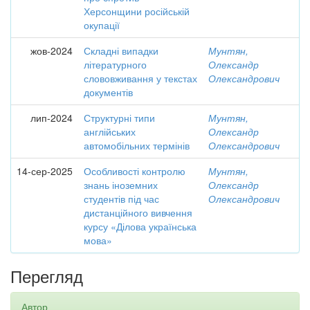
Херсонщини російській
окупації
жов-2024
Складні випадки
Мунтян,
літературного
Олександр
слововживання у текстах
Олександрович
документів
лип-2024
Структурні типи
Мунтян,
англійських
Олександр
автомобільних термінів
Олександрович
14-сер-2025
Особливості контролю
Мунтян,
знань іноземних
Олександр
студентів під час
Олександрович
дистанційного вивчення
курсу «Ділова українська
мова»
Перегляд
Автор