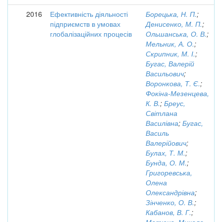
2016
Ефективність діяльності
Борецька, Н. П.
;
підприємств в умовах
Денисенко, М. П.
;
глобалізаційних процесів
Ольшанська, О. В.
;
Мельник, А. О.
;
Скрипник, М. І.
;
Бугас, Валерій
Васильович
;
Воронкова, Т. Є.
;
Фокіна-Мезенцева,
К. В.
;
Бреус,
Світлана
Василівна
;
Бугас,
Василь
Валерійович
;
Булах, Т. М.
;
Бунда, О. М.
;
Григоревська,
Олена
Олександрівна
;
Зінченко, О. В.
;
Кабанов, В. Г.
;