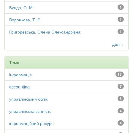
Бунда, О. М.
1
Воронкова, Т. Є.
1
Григоревська, Олена Олександрівна
1
далі >
Тема
інформація
13
accounting
7
управлінський облік
6
управлінська звітність
4
інформаційний ресурс
4