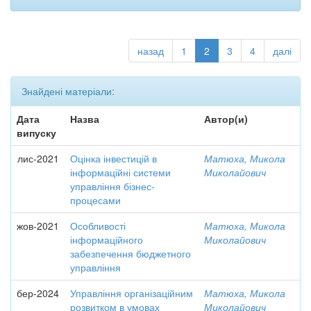
назад
1
2
3
4
далі
Знайдені матеріали:
Дата
Назва
Автор(и)
випуску
лис-2021
Оцінка інвестицій в
Матюха, Микола
інформаційні системи
Миколайович
управління бізнес-
процесами
жов-2021
Особливості
Матюха, Микола
інформаційного
Миколайович
забезпечення бюджетного
управління
бер-2024
Управління організаційним
Матюха, Микола
розвитком в умовах
Миколайович