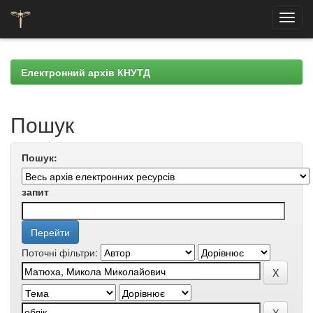
Skip
navigation
Електронний архів КНУТД
Пошук
Пошук:
запит
Поточні фільтри: