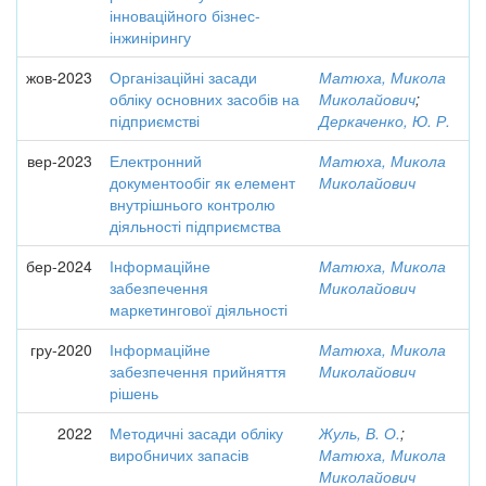
інноваційного бізнес-
інжинірингу
жов-2023
Організаційні засади
Матюха, Микола
обліку основних засобів на
Миколайович
;
підприємстві
Деркаченко, Ю. Р.
вер-2023
Електронний
Матюха, Микола
документообіг як елемент
Миколайович
внутрішнього контролю
діяльності підприємства
бер-2024
Інформаційне
Матюха, Микола
забезпечення
Миколайович
маркетингової діяльності
гру-2020
Інформаційне
Матюха, Микола
забезпечення прийняття
Миколайович
рішень
2022
Методичні засади обліку
Жуль, В. О.
;
виробничих запасів
Матюха, Микола
Миколайович