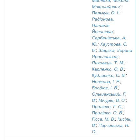
Матюха, Микола
Миколайович
;
Пальчук, О. І.
;
Радіонова,
Наталія
Йосипівна
;
Сербенівська, А.
Ю.
;
Хаустова, Є.
Б.
;
Шацька, Зорина
Ярославівна
;
Янковець, Т. М.
;
Карпенко, О. В.
;
Кудлаєнко, С. В.
;
Новікова, І. Е.
;
Бродюк, І. В.
;
Ольшанський, Г.
В.
;
Мічурін, В. О.
;
Приліпко, Г. С.
;
Приліпко, О. В.
;
Гісса, М. В.
;
Кисіль,
В.
;
Парчинська, Н.
О.