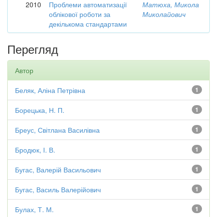
2010
Проблеми автоматизації
Матюха, Микола
облікової роботи за
Миколайович
декількома стандартами
Перегляд
Автор
Беляк, Аліна Петрівна
1
Борецька, Н. П.
1
Бреус, Світлана Василівна
1
Бродюк, І. В.
1
Бугас, Валерій Васильович
1
Бугас, Василь Валерійович
1
Булах, Т. М.
1