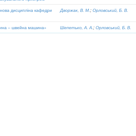
 нова дисципліна кафедри
Дворжак, В. М.
;
Орловський, Б. В.
дина – швейна машина»
Шепетько, А. А.
;
Орловський, Б. В.