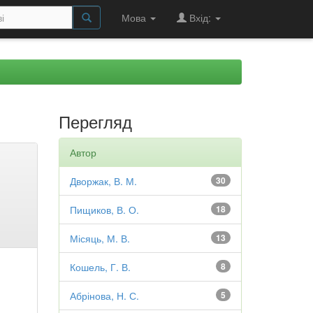
Мова
Вхід:
Перегляд
Автор
Дворжак, В. М.
30
Пищиков, В. О.
18
Місяць, М. В.
13
Кошель, Г. В.
8
Абрінова, Н. С.
5