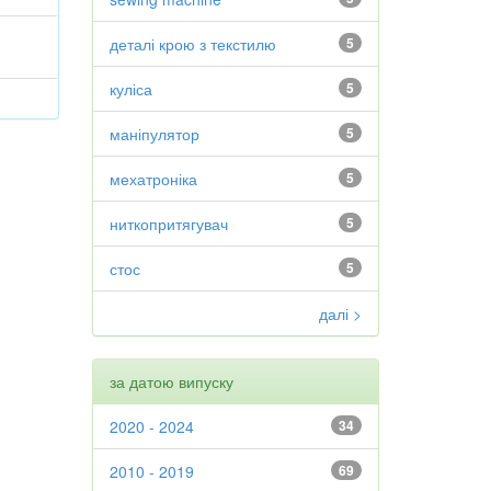
деталі крою з текстилю
5
куліса
5
маніпулятор
5
мехатроніка
5
ниткопритягувач
5
стос
5
далі >
за датою випуску
2020 - 2024
34
2010 - 2019
69