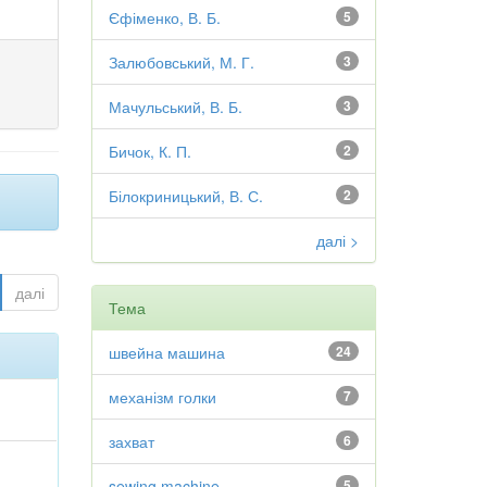
Єфіменко, В. Б.
5
Залюбовський, М. Г.
3
Мачульський, В. Б.
3
Бичок, К. П.
2
Білокриницький, В. С.
2
далі >
далі
Тема
швейна машина
24
механізм голки
7
захват
6
sewing machine
5