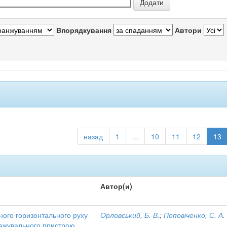
Впорядкування
Автори
назад
1
...
10
11
12
13
Автор(и)
ного горизонтального руху
Орловський, Б. В.
;
Поповіченко, С. А.
нтажувального пристрою