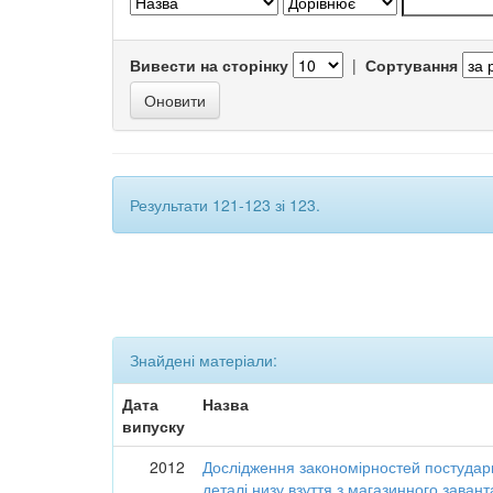
Вивести на сторінку
|
Сортування
Результати 121-123 зі 123.
Знайдені матеріали:
Дата
Назва
випуску
2012
Дослідження закономірностей постудар
деталі низу взуття з магазинного зава