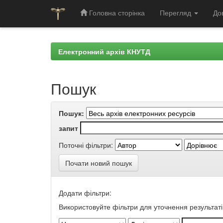
Головна сторінка
Перегляд
До
Skip
navigation
Електронний архів КНУТД
Пошук
Пошук:
запит
Поточні фільтри:
Почати новий пошук
Додати фільтри:
Використовуйте фільтри для уточнення результаті