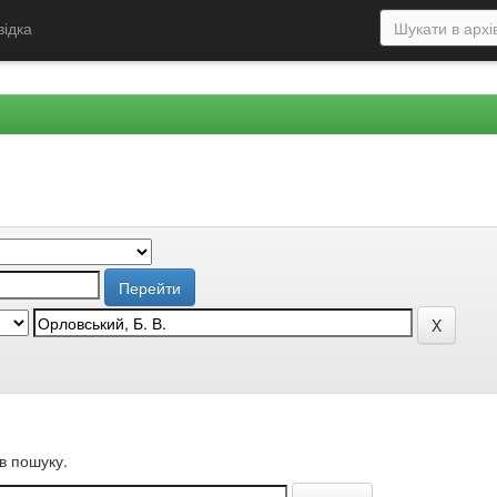
відка
в пошуку.