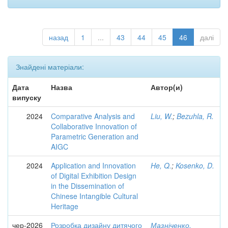
назад
1
...
43
44
45
46
далі
Знайдені матеріали:
Дата
Назва
Автор(и)
випуску
2024
Comparative Analysis and
Liu, W.
;
Bezuhla, R.
Collaborative Innovation of
Parametric Generation and
AIGC
2024
Application and Innovation
He, Q.
;
Kosenko, D.
of Digital Exhibition Design
in the Dissemination of
Chinese Intangible Cultural
Heritage
чер-2026
Розробка дизайну дитячого
Мазніченко,