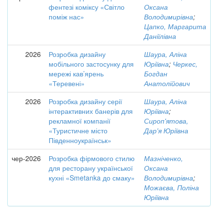
фентезі коміксу «Світло
Оксана
поміж нас»
Володимирівна
;
Цапко, Маргарита
Даніїлівна
2026
Розробка дизайну
Шаура, Аліна
мобільного застосунку для
Юріївна
;
Черкес,
мережі кав’ярень
Богдан
«Теревені»
Анатолійович
2026
Розробка дизайну серії
Шаура, Аліна
інтерактивних банерів для
Юріївна
;
рекламної компанії
Сироп'ятова,
«Туристичне місто
Дар'я Юріївна
Південноукраїнськ»
чер-2026
Розробка фірмового стилю
Мазніченко,
для ресторану української
Оксана
кухні «Smetanka до смаку»
Володимирівна
;
Можаєва, Поліна
Юріївна