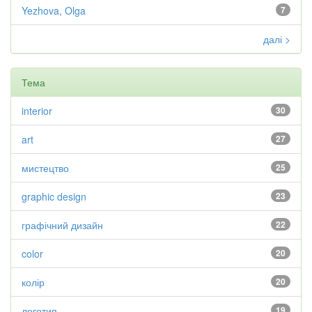
Yezhova, Olga
7
далі >
Тема
interior
30
art
27
мистецтво
25
graphic design
23
графічний дизайн
22
color
20
колір
20
логотип
19