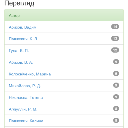
Перегляд
Автор
Абизов, Вадим
14
Пашкевич, К. Л.
13
Гула, Є. П.
12
Абизов, В. А.
9
Колосніченко, Марина
9
Михайлова, Р. Д.
9
Ніколаєва, Тетяна
9
Агліуллін, Р. М.
8
Пашкевич, Калина
8