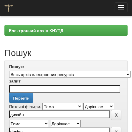
Skip
navigation
Електронний архів КНУТД
Пошук
Пошук:
запит
Поточні фільтри: