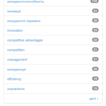
конкурентоспособность
116
інновації
31
конкурентні переваги
30
innovation
23
competitive advantages
22
competition
21
management
21
конкуренція
20
efficiency
19
управління
19
далі >