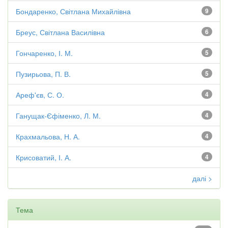
Бондаренко, Світлана Михайлівна
9
Бреус, Світлана Василівна
6
Гончаренко, І. М.
5
Пузирьова, П. В.
5
Ареф'єв, С. О.
4
Ганущак-Єфіменко, Л. М.
4
Крахмальова, Н. А.
4
Крисоватий, І. А.
4
далі >
Тема