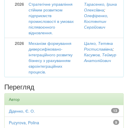
2026
Стратегічне управління
Тарасенко, Ірина
стійким розвитком
Олексіївна
;
підприємств
Олефіренко,
промисловості в умовах
Костянтин
післявоєнного
Сергійович
відновлення.
2026
Механізм формування
Цалко, Тетяна
диверсифіковано-
Ростиславівна
;
інтеграційного розвитку
Касумов, Теймур
бізнесу з урахуванням
Анатолійович
євроінтеграційних
процесів.
Перегляд
Автор
Діденко, Є. О.
13
Puzyrova, Polina
9