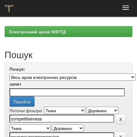
Skip
navigation
Електронний архів КНУТД
Пошук
Пошук:
запит
Поточні фільтри: