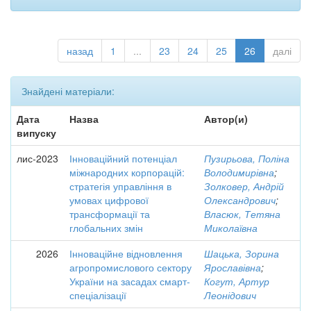
назад
1
...
23
24
25
26
далі
Знайдені матеріали:
Дата
Назва
Автор(и)
випуску
лис-2023
Інноваційний потенціал
Пузирьова, Поліна
міжнародних корпорацій:
Володимирівна
;
стратегія управління в
Золковер, Андрій
умовах цифрової
Олександрович
;
трансформації та
Власюк, Тетяна
глобальних змін
Миколаївна
2026
Інноваційне відновлення
Шацька, Зорина
агропромислового сектору
Ярославівна
;
України на засадах смарт-
Когут, Артур
спеціалізації
Леонідович