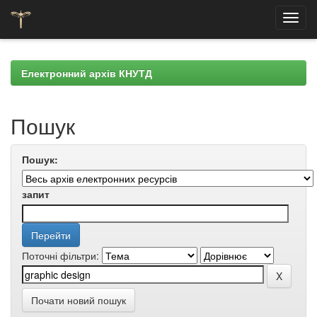
Skip
navigation
Електронний архів КНУТД
Пошук
Пошук:
запит
Поточні фільтри:
Почати новий пошук