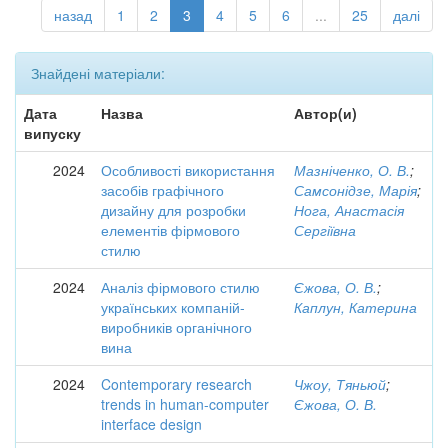
назад
1
2
3
4
5
6
...
25
далі
Знайдені матеріали:
Дата
Назва
Автор(и)
випуску
2024
Особливості використання
Мазніченко, О. В.
;
засобів графічного
Самсонідзе, Марія
;
дизайну для розробки
Нога, Анастасія
елементів фірмового
Сергіївна
стилю
2024
Аналіз фірмового стилю
Єжова, О. В.
;
українських компаній-
Каплун, Катерина
виробників органічного
вина
2024
Contemporary research
Чжоу, Тяньюй
;
trends in human-computer
Єжова, О. В.
interface design