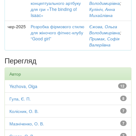
концептуального артбуку
Володимирівна
;
для гри «The binding of
Кулініч, Анна
Isaac»
Михайлівна
чер-2025
Розробка фірмового стилю
Єжова, Ольга
для жіночого фітнес-клубу
Володимирівна
;
“Good girl”
Примак, Софія
Валеріївна
Перегляд
Автор
Yezhova, Olga
12
Гула, Є. П.
8
Колісник, О. В.
7
Мазніченко, О. В.
7
7