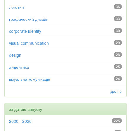
логотип
36
графический дизайн
33
corporate identity
30
visual communication
29
design
28
айдентика
25
візуальна комунікація
24
далі >
за датою випуску
2020 - 2026
225