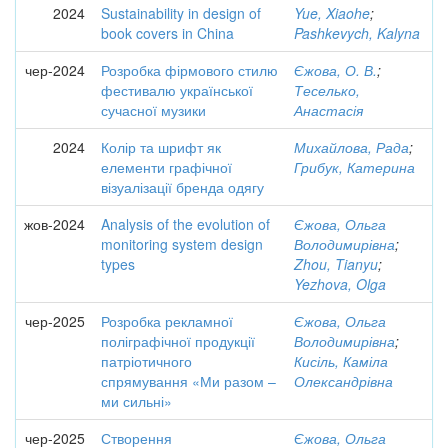
2024
Sustainability in design of
Yue, Xiaohe
;
book covers in China
Pashkevych, Kalyna
чер-2024
Розробка фірмового стилю
Єжова, О. В.
;
фестивалю української
Теселько,
сучасної музики
Анастасія
2024
Колір та шрифт як
Михайлова, Рада
;
елементи графічної
Грибук, Катерина
візуалізації бренда одягу
жов-2024
Analysis of the evolution of
Єжова, Ольга
monitoring system design
Володимирівна
;
types
Zhou, Tianyu
;
Yezhova, Olga
чер-2025
Розробка рекламної
Єжова, Ольга
поліграфічної продукції
Володимирівна
;
патріотичного
Кисіль, Каміла
спрямування «Ми разом –
Олександрівна
ми сильні»
чер-2025
Створення
Єжова, Ольга