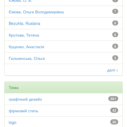
Єжова, О. В.
Єжова, Ольга Володимирівна
7
Bezuhla, Ruslana
6
Кротова, Тетяна
6
Куценко, Анастасія
6
Гальчинська, Ольга
5
далі >
Тема
графічний дизайн
201
фірмовий стиль
42
logo
36