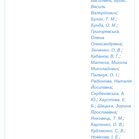
Василівна
;
Бугас,
Василь
Валерійович
;
Булах, Т. М.
;
Бунда, О. М.
;
Григоревська,
Олена
Олександрівна
;
Зінченко, О. В.
;
Кабанов, В. Г.
;
Матюха, Микола
Миколайович
;
Пальчук, О. І.
;
Радіонова, Наталія
Йосипівна
;
Сербенівська, А.
Ю.
;
Хаустова, Є.
Б.
;
Шацька, Зорина
Ярославівна
;
Янковець, Т. М.
;
Карпенко, О. В.
;
Кудлаєнко, С. В.
;
Новікова, І. Е.
;