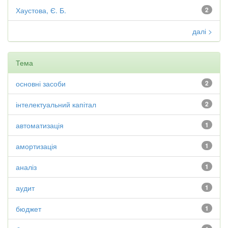
Хаустова, Є. Б.
2
далі >
Тема
основні засоби
2
інтелектуальний капітал
2
автоматизація
1
амортизація
1
аналіз
1
аудит
1
бюджет
1