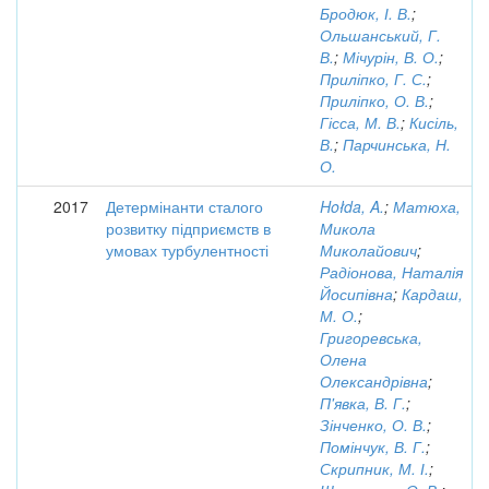
Бродюк, І. В.
;
Ольшанський, Г.
В.
;
Мічурін, В. О.
;
Приліпко, Г. С.
;
Приліпко, О. В.
;
Гісса, М. В.
;
Кисіль,
В.
;
Парчинська, Н.
О.
2017
Детермінанти сталого
Hołda, A.
;
Матюха,
розвитку підприємств в
Микола
умовах турбулентності
Миколайович
;
Радіонова, Наталія
Йосипівна
;
Кардаш,
М. О.
;
Григоревська,
Олена
Олександрівна
;
П'явка, В. Г.
;
Зінченко, О. В.
;
Помінчук, В. Г.
;
Скрипник, М. І.
;