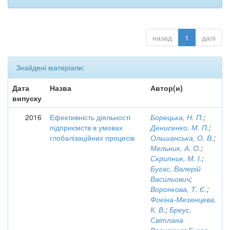
назад
1
далі
Знайдені матеріали:
Дата
Назва
Автор(и)
випуску
2016
Ефективність діяльності
Борецька, Н. П.
;
підприємств в умовах
Денисенко, М. П.
;
глобалізаційних процесів
Ольшанська, О. В.
;
Мельник, А. О.
;
Скрипник, М. І.
;
Бугас, Валерій
Васильович
;
Воронкова, Т. Є.
;
Фокіна-Мезенцева,
К. В.
;
Бреус,
Світлана