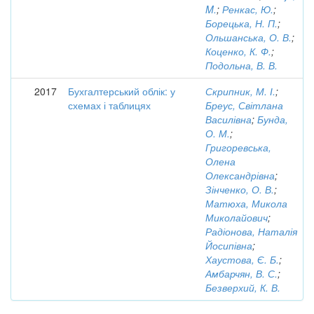
M.
;
Ренкас, Ю.
;
Борецька, Н. П.
;
Ольшанська, О. В.
;
Коценко, К. Ф.
;
Подольна, В. В.
2017
Бухгалтерський облік: у
Скрипник, М. І.
;
схемах і таблицях
Бреус, Світлана
Василівна
;
Бунда,
О. М.
;
Григоревська,
Олена
Олександрівна
;
Зінченко, О. В.
;
Матюха, Микола
Миколайович
;
Радіонова, Наталія
Йосипівна
;
Хаустова, Є. Б.
;
Амбарчян, В. С.
;
Безверхий, К. В.