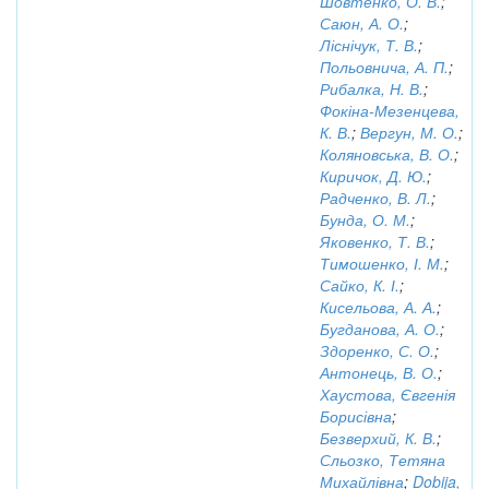
Шовтенко, О. В.
;
Саюн, А. О.
;
Ліснічук, Т. В.
;
Польовнича, А. П.
;
Рибалка, Н. В.
;
Фокіна-Мезенцева,
К. В.
;
Вергун, М. О.
;
Коляновська, В. О.
;
Киричок, Д. Ю.
;
Радченко, В. Л.
;
Бунда, О. М.
;
Яковенко, Т. В.
;
Тимошенко, І. М.
;
Сайко, К. І.
;
Кисельова, А. А.
;
Бугданова, А. О.
;
Здоренко, С. О.
;
Антонець, В. О.
;
Хаустова, Євгенія
Борисівна
;
Безверхий, К. В.
;
Сльозко, Тетяна
Михайлівна
;
Dobija,