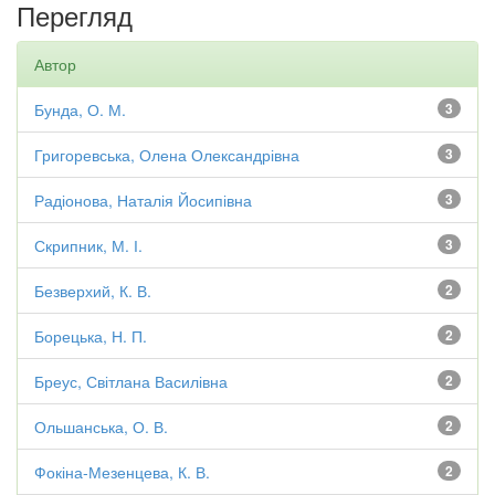
Перегляд
Автор
Бунда, О. М.
3
Григоревська, Олена Олександрівна
3
Радіонова, Наталія Йосипівна
3
Скрипник, М. І.
3
Безверхий, К. В.
2
Борецька, Н. П.
2
Бреус, Світлана Василівна
2
Ольшанська, О. В.
2
Фокіна-Мезенцева, К. В.
2