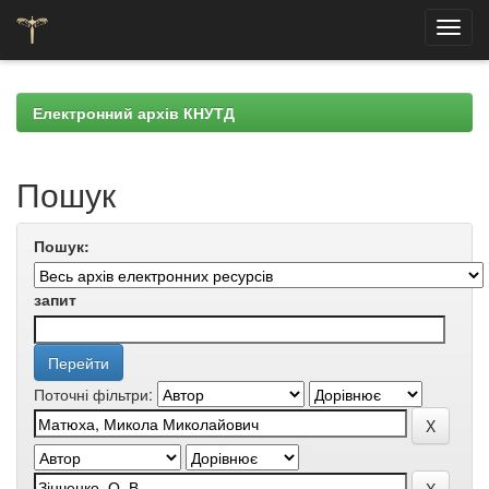
Skip
navigation
Електронний архів КНУТД
Пошук
Пошук:
запит
Поточні фільтри: