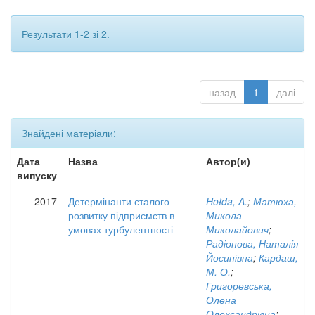
Результати 1-2 зі 2.
назад
1
далі
Знайдені матеріали:
Дата
Назва
Автор(и)
випуску
2017
Детермінанти сталого
Hołda, A.
;
Матюха,
розвитку підприємств в
Микола
умовах турбулентності
Миколайович
;
Радіонова, Наталія
Йосипівна
;
Кардаш,
М. О.
;
Григоревська,
Олена
Олександрівна
;