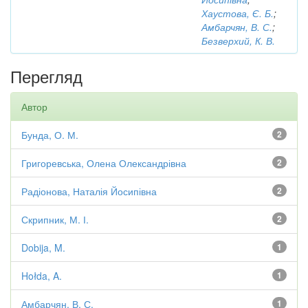
Хаустова, Є. Б.
;
Амбарчян, В. С.
;
Безверхий, К. В.
Перегляд
Автор
Бунда, О. М.
2
Григоревська, Олена Олександрівна
2
Радіонова, Наталія Йосипівна
2
Скрипник, М. І.
2
Dobija, M.
1
Hołda, A.
1
Амбарчян, В. С.
1