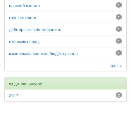
власний капітал
1
грошові кошти
1
дебіторська заборгованість
1
економіка праці
1
комплексна система бюджетування
1
далі >
за датою випуску
2017
2