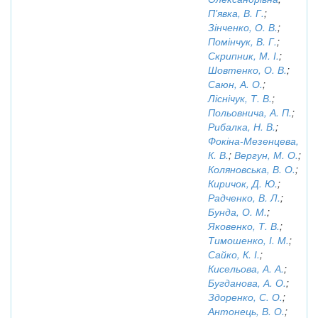
П'явка, В. Г.
;
Зінченко, О. В.
;
Помінчук, В. Г.
;
Скрипник, М. І.
;
Шовтенко, О. В.
;
Саюн, А. О.
;
Ліснічук, Т. В.
;
Польовнича, А. П.
;
Рибалка, Н. В.
;
Фокіна-Мезенцева,
К. В.
;
Вергун, М. О.
;
Коляновська, В. О.
;
Киричок, Д. Ю.
;
Радченко, В. Л.
;
Бунда, О. М.
;
Яковенко, Т. В.
;
Тимошенко, І. М.
;
Сайко, К. І.
;
Кисельова, А. А.
;
Бугданова, А. О.
;
Здоренко, С. О.
;
Антонець, В. О.
;