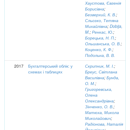
Хаустова, Євгенія
Борисівна
;
Безверхий, К. В.
;
Сльозко, Тетяна
Михайлівна
;
Dobija,
M.
;
Ренкас, Ю.
;
Борецька, Н. П.
;
Ольшанська, О. В.
;
Коценко, К. Ф.
;
Подольна, В. В.
2017
Бухгалтерський облік: у
Скрипник, М. І.
;
схемах і таблицях
Бреус, Світлана
Василівна
;
Бунда,
О. М.
;
Григоревська,
Олена
Олександрівна
;
Зінченко, О. В.
;
Матюха, Микола
Миколайович
;
Радіонова, Наталія
Йосипівна
;