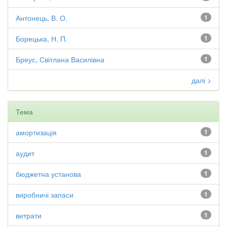
Антонець, В. О.
1
Борецька, Н. П.
1
Бреус, Світлана Василівна
1
далі >
Тема
амортизація
1
аудит
1
бюджетна установа
1
виробничі запаси
1
витрати
1