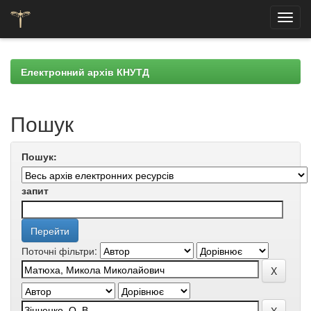
Skip
navigation
Електронний архів КНУТД
Пошук
Пошук:
запит
Поточні фільтри: