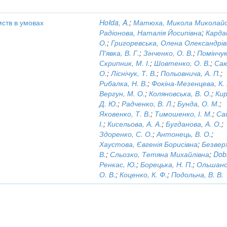
мств в умовах
Hołda, A.
;
Матюха, Микола Миколай
Радіонова, Наталія Йосипівна
;
Карда
О.
;
Григоревська, Олена Олександрі
П'явка, В. Г.
;
Зінченко, О. В.
;
Помінчук,
Скрипник, М. І.
;
Шовтенко, О. В.
;
Саю
О.
;
Ліснічук, Т. В.
;
Польовнича, А. П.
;
Рибалка, Н. В.
;
Фокіна-Мезенцева, К. 
Вергун, М. О.
;
Коляновська, В. О.
;
Кир
Д. Ю.
;
Радченко, В. Л.
;
Бунда, О. М.
;
Яковенко, Т. В.
;
Тимошенко, І. М.
;
Сай
І.
;
Кисельова, А. А.
;
Бугданова, А. О.
;
Здоренко, С. О.
;
Антонець, В. О.
;
Хаустова, Євгенія Борисівна
;
Безверх
В.
;
Сльозко, Тетяна Михайлівна
;
Dobi
Ренкас, Ю.
;
Борецька, Н. П.
;
Ольшанс
О. В.
;
Коценко, К. Ф.
;
Подольна, В. В.