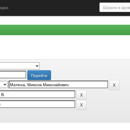
відка