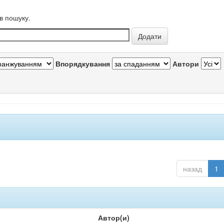
в пошуку.
Впорядкування
Автори
назад
1
Автор(и)