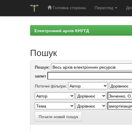
Головна сторінка
Перегляд
До
Skip
navigation
Електронний архів КНУТД
Пошук
Пошук:
запит
Поточні фільтри:
Почати новий пошук