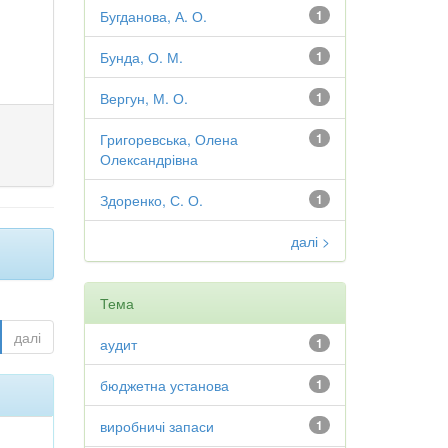
Бугданова, А. О.
1
Бунда, О. М.
1
Вергун, М. О.
1
Григоревська, Олена
1
Олександрівна
Здоренко, С. О.
1
далі >
Тема
далі
аудит
1
бюджетна установа
1
виробничі запаси
1