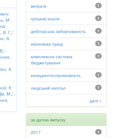
витрати
1
ович
;
грошові кошти
1
ш, М.
вна
;
дебіторська заборгованість
1
 В. Г.
;
н, А.
економіка праці
1
В.
;
комплексна система
1
ичок,
бюджетування
ко, К.
конкурентоспроможність
1
ий, К.
людський капітал
1
ja, M.
;
ька,
далі >
за датою випуску
2017
1