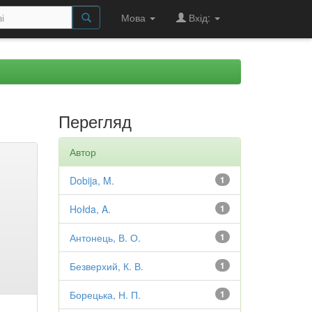
Мова
Вхід:
Перегляд
Автор
Dobija, M.
1
Hołda, A.
1
Антонець, В. О.
1
Безверхий, К. В.
1
Борецька, Н. П.
1