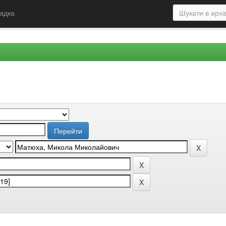
відка