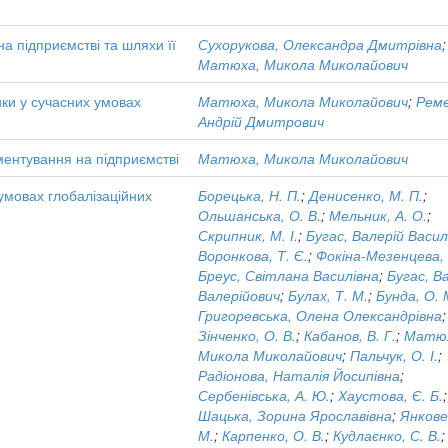
на підприємстві та шляхи її
Сухорукова, Олександра Дмитрівна
;
Матюха, Микола Миколайович
ики у сучасних умовах
Матюха, Микола Миколайович
;
Реме
Андрій Дмитрович
ентування на підприємстві
Матюха, Микола Миколайович
 умовах глобалізаційних
Борецька, Н. П.
;
Денисенко, М. П.
;
Ольшанська, О. В.
;
Мельник, А. О.
;
Скрипник, М. І.
;
Бугас, Валерій Васи
Воронкова, Т. Є.
;
Фокіна-Мезенцева, 
Бреус, Світлана Василівна
;
Бугас, В
Валерійович
;
Булах, Т. М.
;
Бунда, О. 
Григоревська, Олена Олександрівна
;
Зінченко, О. В.
;
Кабанов, В. Г.
;
Матю
Микола Миколайович
;
Пальчук, О. І.
;
Радіонова, Наталія Йосипівна
;
Сербенівська, А. Ю.
;
Хаустова, Є. Б.
;
Шацька, Зорина Ярославівна
;
Янкове
М.
;
Карпенко, О. В.
;
Кудлаєнко, С. В.
;