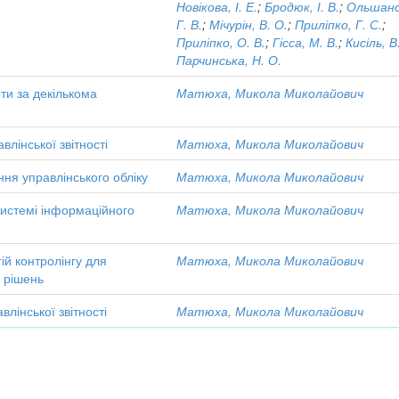
Новікова, І. Е.
;
Бродюк, І. В.
;
Ольшанс
Г. В.
;
Мічурін, В. О.
;
Приліпко, Г. С.
;
Приліпко, О. В.
;
Гісса, М. В.
;
Кисіль, В
Парчинська, Н. О.
ти за декількома
Матюха, Микола Миколайович
лінської звітності
Матюха, Микола Миколайович
ня управлінського обліку
Матюха, Микола Миколайович
истемі інформаційного
Матюха, Микола Миколайович
й контролінгу для
Матюха, Микола Миколайович
 рішень
лінської звітності
Матюха, Микола Миколайович