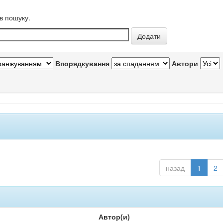
в пошуку.
Впорядкування
Автори
назад
1
2
Автор(и)