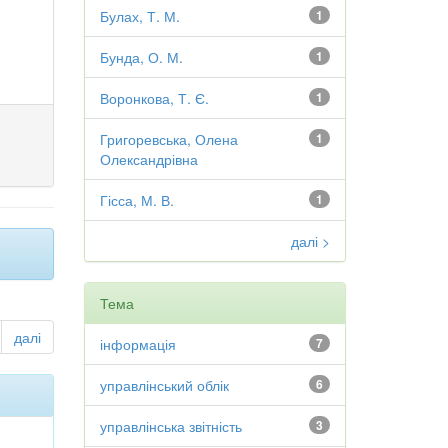
Булах, Т. М.
1
Бунда, О. М.
1
Воронкова, Т. Є.
1
Григоревська, Олена
1
Олександрівна
Гісса, М. В.
1
далі >
Тема
далі
інформація
7
управлінський облік
6
управлінська звітність
3