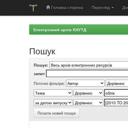
Головна сторінка
Перегляд
До
Skip
navigation
Електронний архів КНУТД
Пошук
Пошук:
запит
Поточні фільтри:
Почати новий пошук