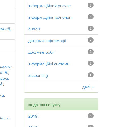
інформаційний ресурс
3
інформаційні технології
3
нний,
аналіз
2
джерела інформації
2
документообіг
2
інформаційні системи
2
льович
;
К. В.
;
accounting
1
асиль
М.
;
далі >
ха,
за датою випуску
2019
3
ць, Т.