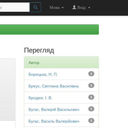
Мова
Вхід:
Перегляд
Автор
Борецька, Н. П.
1
Бреус, Світлана Василівна
1
Бродюк, І. В.
1
Бугас, Валерій Васильович
1
Бугас, Василь Валерійович
1