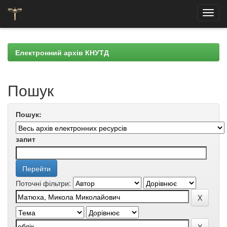
Skip
navigation
Електронний архів КНУТД
Пошук
Пошук:
запит
Поточні фільтри: