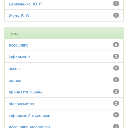
Деркаченко, Ю. Р.
1
Жуль, В. О.
1
Тема
accounting
6
інформація
3
assets
2
активи
2
прийняття рішень
2
підприємство
2
інформаційні системи
2
accounting automation
1