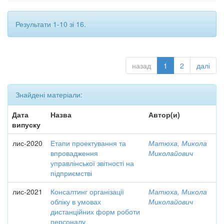
Результати 1-10 зі 16.
назад
1
2
далі
Знайдені матеріали:
Дата
Назва
Автор(и)
випуску
лис-2020
Етапи проектування та
Матюха, Микола
впровадження
Миколайович
управлінської звітності на
підприємстві
лис-2021
Консалтинг організації
Матюха, Микола
обліку в умовах
Миколайович
дистанційних форм роботи
персоналу